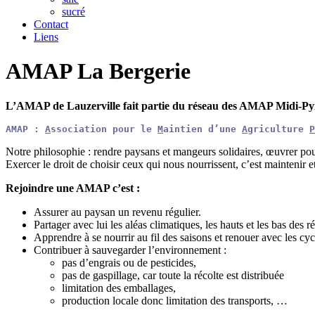
sucré
Contact
Liens
AMAP La Bergerie
L’AMAP de Lauzerville fait partie du réseau des AMAP Midi-Py
AMAP : 
A
ssociation pour le 
M
aintien d’une 
A
griculture 
P
Notre philosophie : rendre paysans et mangeurs solidaires, œuvrer pour
Exercer le droit de choisir ceux qui nous nourrissent, c’est maintenir et
Rejoindre une AMAP c’est :
Assurer au paysan un revenu régulier.
Partager avec lui les aléas climatiques, les hauts et les bas des ré
Apprendre à se nourrir au fil des saisons et renouer avec les cyc
Contribuer à sauvegarder l’environnement :
pas d’engrais ou de pesticides,
pas de gaspillage, car toute la récolte est distribuée
limitation des emballages,
production locale donc limitation des transports, …