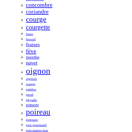
concombre
coriandre
courge
courgette
fanes
fenouil
fraises
fève
menthe
navet
oignon
oignons
orange
patidou
persil
physalis
piment
poireau
poireaux
pois gourmand
pois mange-tout