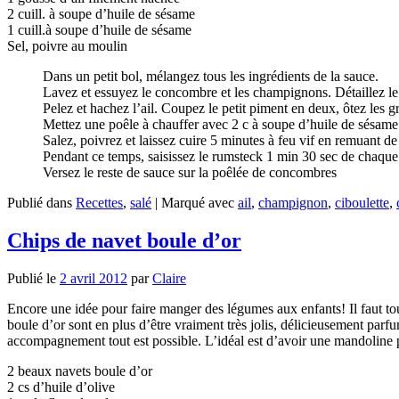
2 cuill. à soupe d’huile de sésame
1 cuill.à soupe d’huile de sésame
Sel, poivre au moulin
Dans un petit bol, mélangez tous les ingrédients de la sauce.
Lavez et essuyez le concombre et les champignons. Détaillez l
Pelez et hachez l’ail. Coupez le petit piment en deux, ôtez les gr
Mettez une poêle à chauffer avec 2 c à soupe d’huile de sésame.
Salez, poivrez et laissez cuire 5 minutes à feu vif en remuant de
Pendant ce temps, saisissez le rumsteck 1 min 30 sec de chaque c
Versez le reste de sauce sur la poêlée de concombres
Publié dans
Recettes
,
salé
|
Marqué avec
ail
,
champignon
,
ciboulette
,
Chips de navet boule d’or
Publié le
2 avril 2012
par
Claire
Encore une idée pour faire manger des légumes aux enfants! Il faut tout
boule d’or sont en plus d’être vraiment très jolis, délicieusement parfu
accompagnement tout est possible. L’idéal est d’avoir une mandoline 
2 beaux navets boule d’or
2 cs d’huile d’olive