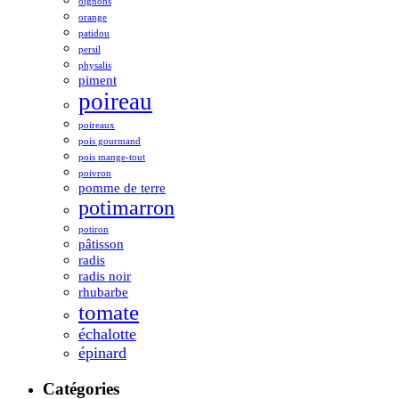
oignons
orange
patidou
persil
physalis
piment
poireau
poireaux
pois gourmand
pois mange-tout
poivron
pomme de terre
potimarron
potiron
pâtisson
radis
radis noir
rhubarbe
tomate
échalotte
épinard
Catégories