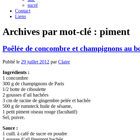
sucré
Contact
Liens
Archives par mot-clé :
piment
Poêlée de concombre et champignons au b
Publié le
29 juillet 2012
par
Claire
Ingrédients :
1 concombre
300 g de champignons de Paris
1/2 botte de ciboulette
2 gousses d’ail hachées
3 cm de racine de gingembre pelée et hachée
500 g de rumsteck huile de sésame,
1 petit piment oiseau rouge (facultatif)
Sel, poivre.
Sauce :
1 cuill. à café de sucre en poudre
1 gousse d’ail finement hachée