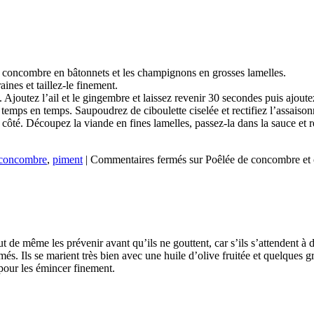
e concombre en bâtonnets et les champignons en grosses lamelles.
aines et taillez-le finement.
 Ajoutez l’ail et le gingembre et laissez revenir 30 secondes puis ajou
 temps en temps. Saupoudrez de ciboulette ciselée et rectifiez l’assaison
ôté. Découpez la viande en fines lamelles, passez-la dans la sauce et r
concombre
,
piment
|
Commentaires fermés
sur Poêlée de concombre et
 de même les prévenir avant qu’ils ne gouttent, car s’ils s’attendent à d
més. Ils se marient très bien avec une huile d’olive fruitée et quelques 
pour les émincer finement.