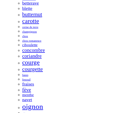
betterave
blette
butternut
carotte
cerise de terre
champignon
chou
chou romanesco
ciboulette
concombre
coriandre
courge
courgette
fanes
fenouil
fraises
fève
menthe
navet
oignon