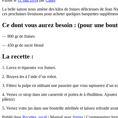
Publié le
11 mai 2014
par
Claire
La belle saison nous amène des kilos de fraises délicieuses de Jean Ni
ces prochaines livraisons pour acheter quelques barquettes supplément
Ce dont vous aurez besoin : (pour une boute
— 800 gr de fraises
— 450 gr de sucre blond
La recette :
1. Lavez et équeutez vos fraises.
2. Broyez-les à l’aide d’un robot.
3. Filtrez la pulpe en utilisant une passoire que vous tapisserez d’un 
4. Versez ce sirop dans une casserole et portez-le à ébullition. Ajoute
pâteux)
5. Versez votre jus dans une bouteille stérilisée et laissez refroidir a
Publié dans
Recettes
,
sucré
|
Marqué avec
fraises
|
Commentaires fer