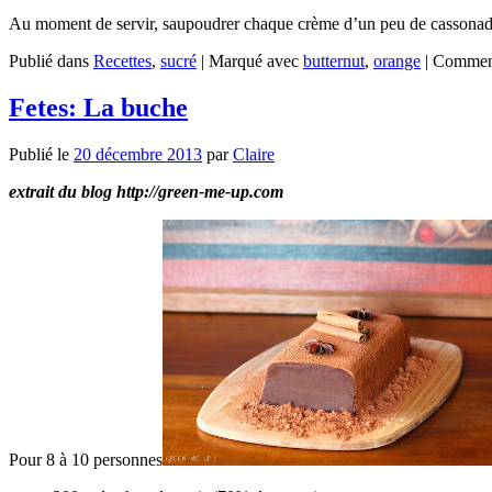
Au moment de servir, saupoudrer chaque crème d’un peu de cassonade 
Publié dans
Recettes
,
sucré
|
Marqué avec
butternut
,
orange
|
Comment
Fetes: La buche
Publié le
20 décembre 2013
par
Claire
extrait du blog http://green-me-up.com
Pour 8 à 10 personnes