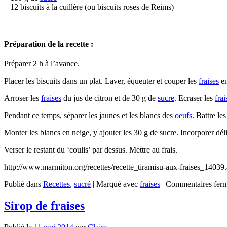
– 12 biscuits à la cuillère (ou biscuits roses de Reims)
Préparation de la recette :
Préparer 2 h à l’avance.
Placer les biscuits dans un plat. Laver, équeuter et couper les
fraises
en
Arroser les
fraises
du jus de citron et de 30 g de
sucre
. Ecraser les
frai
Pendant ce temps, séparer les jaunes et les blancs des
oeufs
. Battre le
Monter les blancs en neige, y ajouter les 30 g de sucre. Incorporer dé
Verser le restant du ‘coulis’ par dessus. Mettre au frais.
http://www.marmiton.org/recettes/recette_tiramisu-aux-fraises_14039
Publié dans
Recettes
,
sucré
|
Marqué avec
fraises
|
Commentaires fer
Sirop de fraises