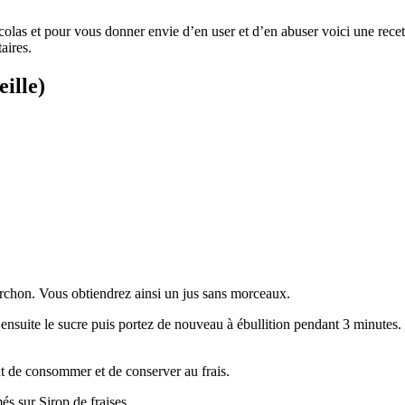
colas et pour vous donner envie d’en user et d’en abuser voici une recet
aires.
ille)
torchon. Vous obtiendrez ainsi un jus sans morceaux.
z ensuite le sucre puis portez de nouveau à ébullition pendant 3 minutes.
vant de consommer et de conserver au frais.
més
sur Sirop de fraises