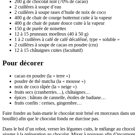
200 g de chocolat noir (70% de cacao)
2 cuillères à soupe d’eau
2 cuillères à soupe rases d’huile de noix de coco
400 g de chair de courge butternut cuite à la vapeur
400 g de chair de patate douce cuite à la vapeur
150 g de purée de noisettes
12 à 15 pruneaux moelleux (40 à 50 g)
1 à 2 cuillères à café de café décaféiné, type « soluble »
2 cuillères à soupe de cacao en poudre (cru)
12 à 15 châtaignes cuites (facultatif)
Pour décorer
cacao en poudre (la « terre »)
poudre de thé matcha (la « mousse »)
noix de coco râpée (la « neige »)
fruits secs (cranberries…), châtaignes…
épices : bâtons de cannelle, étoiles de badiane…
fruits confits : cerises, gingembre…
Faire fondre au bain-marie le chocolat noir brisé en morceaux dans un
bouillir) afin que le chocolat fondu ne durcisse pas.
Dans le bol d’un robot, verser les légumes cuits, le mélange au chocol
ajouter à la préparation au chocolat. Mixer à nouveau afin d’incorporer