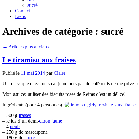
sucré
Contact
Liens
Archives de catégorie :
sucré
←
Articles plus anciens
Le tiramisu aux fraises
Publié le
11 mai 2014
par
Claire
Un classique chez nous car je ne bois pas de café mais ne me prive pas d
Mon astuce: utiliser des biscuits roses de Reims c’est un délice!
Ingrédients (pour 4 personnes) :
– 500 g
fraises
– le jus d’un demi-
citron jaune
– 4
oeufs
– 250 g de mascarpone
– 180 g de
sucre