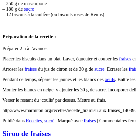
– 250 g de mascarpone
– 180 g de
sucre
– 12 biscuits à la cuillère (ou biscuits roses de Reims)
Préparation de la recette :
Préparer 2 h à l’avance.
Placer les biscuits dans un plat. Laver, équeuter et couper les
fraises
en
Arroser les
fraises
du jus de citron et de 30 g de
sucre
. Ecraser les
frai
Pendant ce temps, séparer les jaunes et les blancs des
oeufs
. Battre le
Monter les blancs en neige, y ajouter les 30 g de sucre. Incorporer dé
Verser le restant du ‘coulis’ par dessus. Mettre au frais.
http://www.marmiton.org/recettes/recette_tiramisu-aux-fraises_14039
Publié dans
Recettes
,
sucré
|
Marqué avec
fraises
|
Commentaires fer
Sirop de fraises