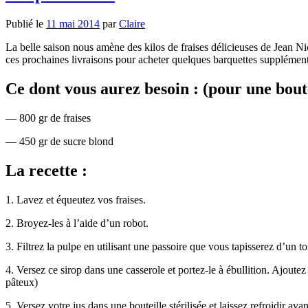
Publié le
11 mai 2014
par
Claire
La belle saison nous amène des kilos de fraises délicieuses de Jean Ni
ces prochaines livraisons pour acheter quelques barquettes supplément
Ce dont vous aurez besoin : (pour une boute
— 800 gr de fraises
— 450 gr de sucre blond
La recette :
1. Lavez et équeutez vos fraises.
2. Broyez-les à l’aide d’un robot.
3. Filtrez la pulpe en utilisant une passoire que vous tapisserez d’un 
4. Versez ce sirop dans une casserole et portez-le à ébullition. Ajoute
pâteux)
5. Versez votre jus dans une bouteille stérilisée et laissez refroidir a