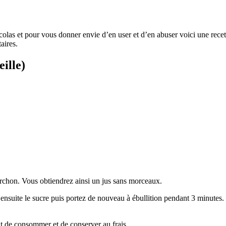
colas et pour vous donner envie d’en user et d’en abuser voici une recet
aires.
ille)
torchon. Vous obtiendrez ainsi un jus sans morceaux.
z ensuite le sucre puis portez de nouveau à ébullition pendant 3 minutes.
vant de consommer et de conserver au frais.