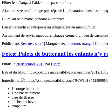
Filtrer le mélange à l’aide d’une passoire fine.
Ajouter les zestes d’orange puis répartir la préparation dans des rameq
Cuire, au bain marie, pendant 40 minutes.
Laisser refroidir et entreposer au réfrigérateur au minimum 3h.
Au moment de servir, saupoudrer chaque crème d’un peu de cassonade 
Publié dans
Recettes
,
sucré
|
Marqué avec
butternut
,
orange
|
Comment
Fetes: Palets de butternut les enfants n’y r
Publié le
20 décembre 2013
par
Claire
Extrait du blog: http://cookndream.canalblog.com/archives/2012/11/
Ingrédients :
1 courge butternut
1 pointe de piment
bleu de Bresse
bûche de chèvre
chapelure