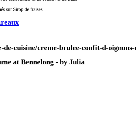
més
sur Sirop de fraises
ireaux
te-de-cuisine/creme-brulee-confit-d-oignon