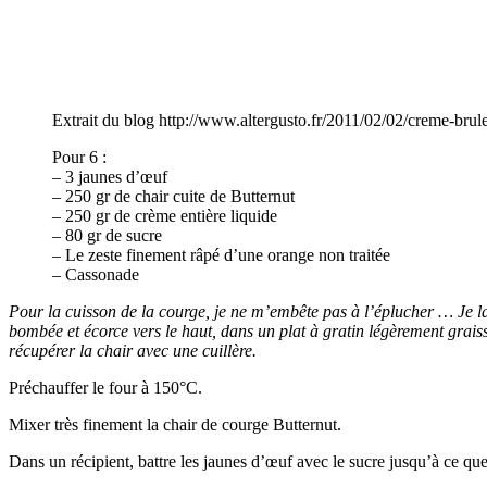
Extrait du blog http://www.altergusto.fr/2011/02/02/creme-brul
Pour 6 :
– 3 jaunes d’œuf
– 250 gr de chair cuite de Butternut
– 250 gr de crème entière liquide
– 80 gr de sucre
– Le zeste finement râpé d’une orange non traitée
– Cassonade
Pour la cuisson de la courge, je ne m’embête pas à l’éplucher … Je la f
bombée et écorce vers le haut, dans un plat à gratin légèrement graissé
récupérer la chair avec une cuillère.
Préchauffer le four à 150°C.
Mixer très finement la chair de courge Butternut.
Dans un récipient, battre les jaunes d’œuf avec le sucre jusqu’à ce qu