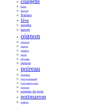
courgette
fanes
fenouil
fraises
fève
menthe
navet
oignon
oignons
orange
patidou
persil
physalis
piment
poireau
poireaux
pois gourmand
pois mange-tout
poivron
pomme de terre
potimarron
potiron