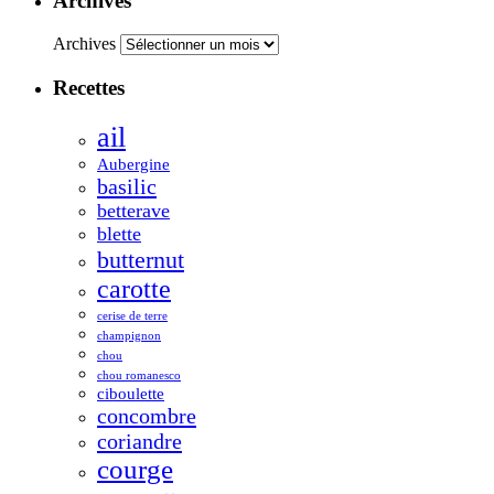
Archives
Archives
Recettes
ail
Aubergine
basilic
betterave
blette
butternut
carotte
cerise de terre
champignon
chou
chou romanesco
ciboulette
concombre
coriandre
courge