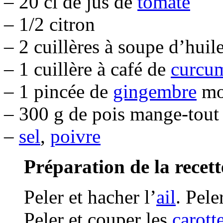
– 20 cl de jus de
tomate
– 1/2 citron
– 2 cuillères à soupe d’huil
– 1 cuillère à café de
curcu
– 1 pincée de
gingembre
mo
– 300 g de pois mange-tout
–
sel
,
poivre
Préparation de la recett
Peler et hacher l’
ail
. Pele
Peler et couper les
carott