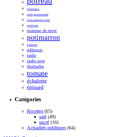
poireau
poireaux
pois gourmand
pois mange-tout
poivron
pomme de terre
potimarron
potiron
pâtisson
radis
radis noir
rhubarbe
tomate
échalotte
épinard
Catégories
Recettes
(65)
salé
(49)
sucré
(16)
Actualités publiques
(64)