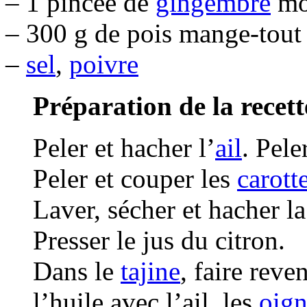
– 1 pincée de
gingembre
mo
– 300 g de pois mange-tout
–
sel
,
poivre
Préparation de la recett
Peler et hacher l’
ail
. Pele
Peler et couper les
carott
Laver, sécher et hacher l
Presser le jus du citron.
Dans le
tajine
, faire rev
l’huile avec l’ail, les
oig